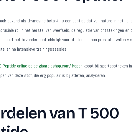
 ook bekend als thymosine beta-4, is een peptide dat van nature in het lic
cruciale rol in het herstel van weefsels, de regulatie van ontstekingen en 
it maakt het bijzonder aantrekkelijk voor atleten die hun prestatie willen v
stellen na intensieve trainingssessies.
0 Peptide online op belgianroidshop.com/ kopen
koopt bij sportapotheken in
pen van deze stof, die erg populair is bij atleten, analyseren.
rdelen van T 500