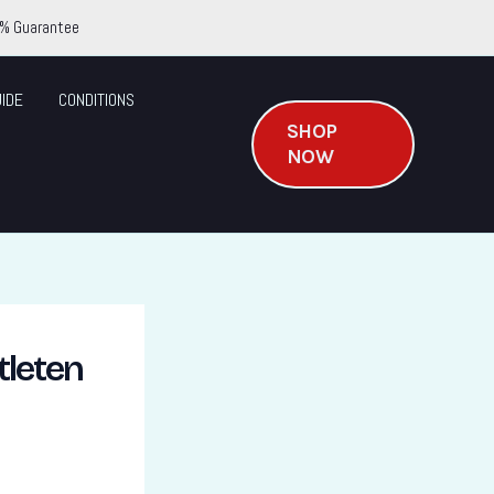
% Guarantee
IDE
CONDITIONS
SHOP
NOW
tleten