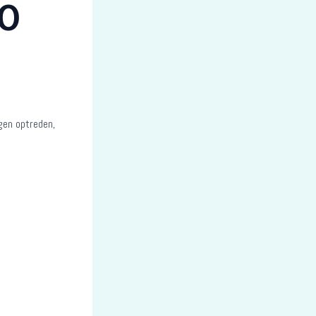
00
gen optreden,