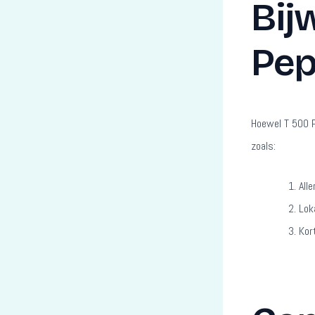
Bij
Pep
Hoewel T 500 P
zoals:
All
Loka
Kor