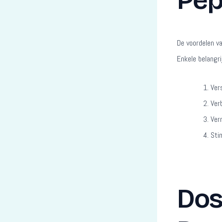
Pep
De voordelen va
Enkele belangri
Ver
Ver
Ver
Sti
Dos