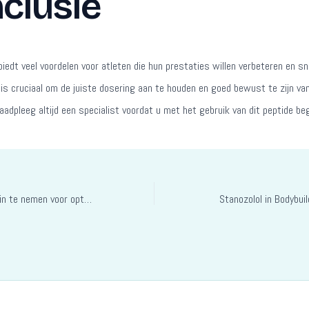
clusie
iedt veel voordelen voor atleten die hun prestaties willen verbeteren en sne
 is cruciaal om de juiste dosering aan te houden en goed bewust te zijn va
aadpleeg altijd een specialist voordat u met het gebruik van dit peptide beg
Turinabol 10 Mg: Hoe in te nemen voor optimale resultaten
Stanozolol in Bodybuil