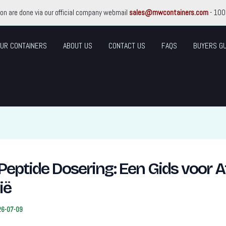
ion are done via our official company webmail
sales@mwcontainers.com
- 100
UR CONTAINERS
ABOUT US
CONTACT US
FAQS
BUYERS GU
Peptide Dosering: Een Gids voor A
ië
26-07-09