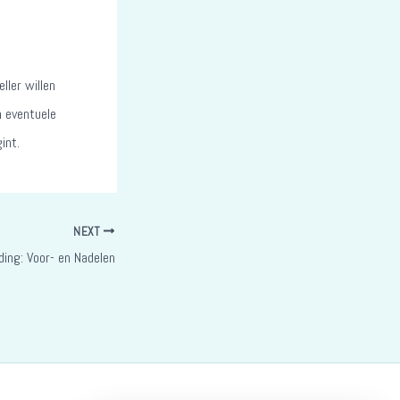
ller willen
n eventuele
int.
NEXT
ding: Voor- en Nadelen