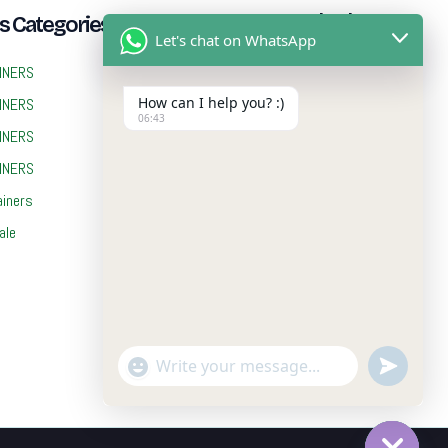
Payment Method
s Categories
Let's chat on WhatsApp
We provide Cash on Delivery
INERS
(COD) on all orders, so you can
How can I help you? :)
INERS
pay only when your package
06:43
INERS
reaches you. No advance
INERS
payment or card details are
ainers
required — simply place your
ale
order on our website and choose
Cash on Delivery at checkout.
undefin
"+chaty_settings.lang.emoji_picker+"
WhatsApp
Message