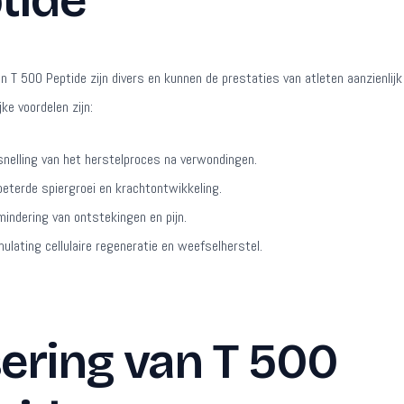
tide
n T 500 Peptide zijn divers en kunnen de prestaties van atleten aanzienlijk
jke voordelen zijn:
snelling van het herstelproces na verwondingen.
beterde spiergroei en krachtontwikkeling.
mindering van ontstekingen en pijn.
mulating cellulaire regeneratie en weefselherstel.
ering van T 500