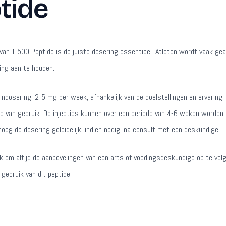
tide
 van T 500 Peptide is de juiste dosering essentieel. Atleten wordt vaak ge
ing aan te houden:
indosering: 2-5 mg per week, afhankelijk van de doelstellingen en ervaring.
e van gebruik: De injecties kunnen over een periode van 4-6 weken worden
hoog de dosering geleidelijk, indien nodig, na consult met een deskundige.
jk om altijd de aanbevelingen van een arts of voedingsdeskundige op te vol
gebruik van dit peptide.