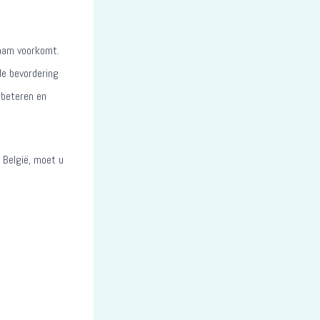
haam voorkomt.
de bevordering
erbeteren en
 België, moet u