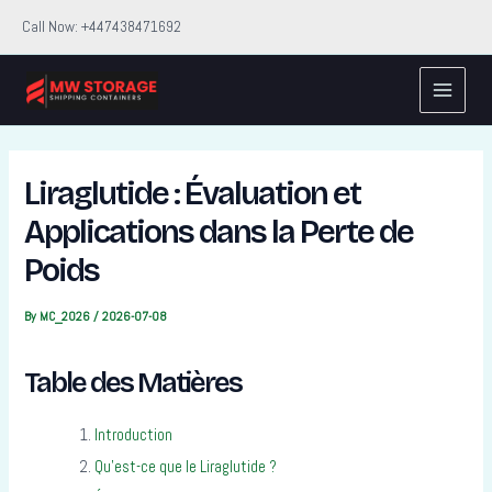
Skip
Call Now: +447438471692
to
Main
content
Menu
Liraglutide : Évaluation et
Applications dans la Perte de
Poids
By
MC_2026
/
2026-07-08
Table des Matières
Introduction
Qu’est-ce que le Liraglutide ?